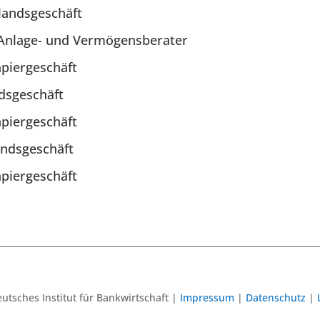
landsgeschäft
r Anlage- und Vermögensberater
apiergeschäft
dsgeschäft
apiergeschäft
andsgeschäft
apiergeschäft
utsches Institut für Bankwirtschaft |
Impressum
|
Datenschutz
|